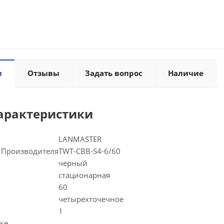
и
Отзывы
Задать вопрос
Наличие
арактеристики
LANMASTER
 Производителя
TWT-CBB-S4-6/60
черный
стационарная
60
четырехточечное
1
ке