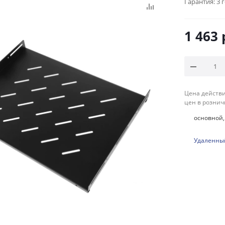
Гарантия:
3 
1 463
Цена действи
цен в рознич
основной, 
Удаленный