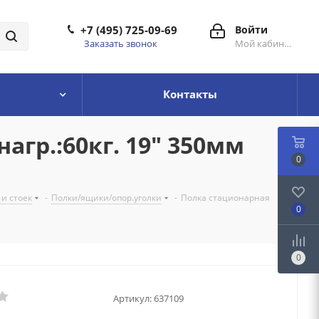
+7 (495) 725-09-69
Войти
Заказать звонок
Мой кабинет
Контакты
агр.:60кг. 19" 350мм
0
и стоек
-
Полки/ящики/опор.уголки
-
Полка стационарная
0
0
Артикул:
637109