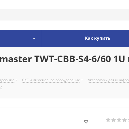
Как купить
aster TWT-CBB-S4-6/60 1U н
удование
-
СКС и инженерное оборудование
-
Аксессуары для шкафов 
т)