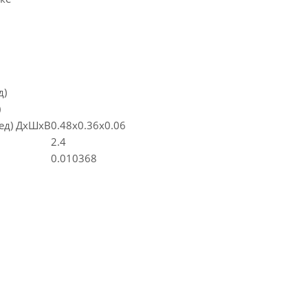
д)
)
(ед) ДхШхВ
0.48x0.36x0.06
2.4
0.010368