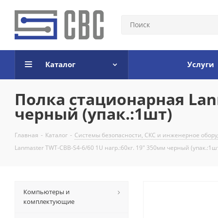
Каталог
Услуги
Полка стационарная Lanm
черный (упак.:1шт)
Главная
-
Каталог
-
Системы безопасности, СКС и инженерное обор
Lanmaster TWT-CBB-S4-6/60 1U нагр.:60кг. 19" 350мм черный (упак.:1ш
Компьютеры и
комплектующие