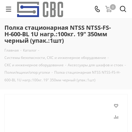
0
Полка стационарная NTSS NTSS-FS-
H-600-BL 1U нагр.:100кг. 19" 350мм
черный (упак.:1шт)
Главная
-
Каталог
-
Системы безопасности, СКС и инженерное оборудование
-
СКС и инженерное оборудование
-
Аксессуары для шкафов и стоек
-
Полки/ящики/опор.уголки
-
Полка стационарная NTSS NTSS-FS-H-
600-BL 1U нагр.:100кг. 19" 350мм черный (упак.:1шт)