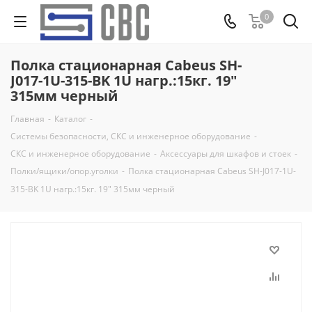
0
Полка стационарная Cabeus SH-
J017-1U-315-BK 1U нагр.:15кг. 19"
315мм черный
Главная
-
Каталог
-
Системы безопасности, СКС и инженерное оборудование
-
СКС и инженерное оборудование
-
Аксессуары для шкафов и стоек
-
Полки/ящики/опор.уголки
-
Полка стационарная Cabeus SH-J017-1U-
315-BK 1U нагр.:15кг. 19" 315мм черный