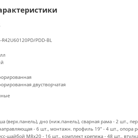
арактеристики
S
S-R42U60120PD/PDD-BL
алл
ый
форированная
форированная двустворчатая
мные
а (верх.панель), дно (ниж.панель), сварная рама - 2 шт., пер.
направляющая - 6 шт., монтажн. профиль 19" - 4 шт., опора ре
есс-шайбой М8х20 - 16 шт., комплект крепежа - 48 шт., втулка