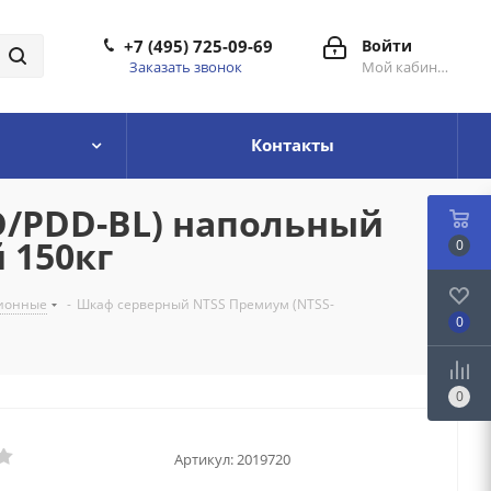
+7 (495) 725-09-69
Войти
Заказать звонок
Мой кабинет
Контакты
D/PDD-BL) напольный
 150кг
0
ионные
-
Шкаф серверный NTSS Премиум (NTSS-
0
0
Артикул:
2019720