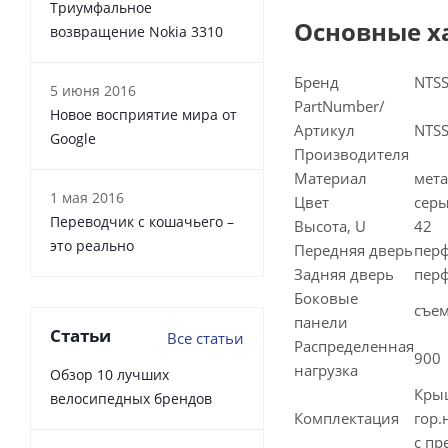
Триумфальное
Основные х
возвращение Nokia 3310
Бренд
NTS
5 июня 2016
PartNumber/
Новое восприятие мира от
Артикул
NTS
Google
Производителя
Материал
мет
1 мая 2016
Цвет
сер
Переводчик с кошачьего –
Высота, U
42
это реально
Передняя дверь
пер
Задняя дверь
пер
Боковые
съе
панели
Статьи
Все статьи
Распределенная
900
нагрузка
Обзор 10 лучших
Крыш
велосипедных брендов
Комплектация
гор.
с пр