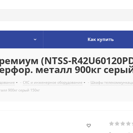
Как купить
ремиум (NTSS-R42U60120P
ерфор. металл 900кг серый
удование
-
СКС и инженерное оборудование
-
Шкафы телекоммункац
алл 900кг серый 150кг