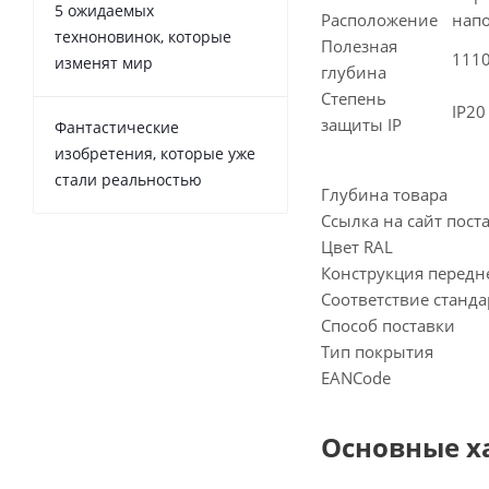
5 ожидаемых
Расположение
нап
техноновинок, которые
Полезная
111
изменят мир
глубина
Степень
IP20
защиты IP
Фантастические
изобретения, которые уже
стали реальностью
Глубина товара
Ссылка на сайт пос
Цвет RAL
Конструкция передн
Соответствие станд
Способ поставки
Тип покрытия
EANCode
Основные х