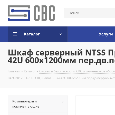
Каталог
Услуги
Шкаф серверный NTSS П
42U 600x1200мм пер.дв.п
Главная
-
Каталог
-
Системы безопасности, СКС и инженерное обор
R42U60120PD/PDD-BL) напольный 42U 600x1200мм пер.дв.перфор. мет
Компьютеры и
комплектующие