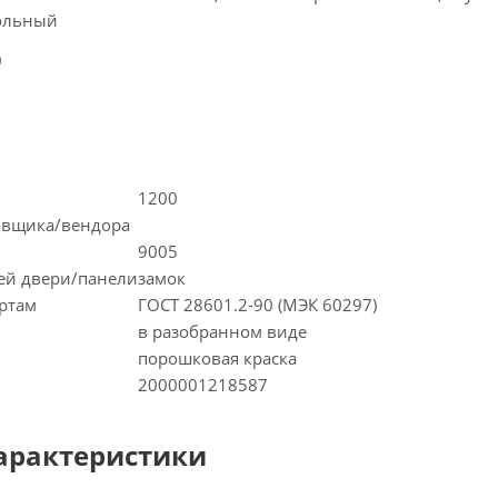
ольный
0
1200
тавщика/вендора
9005
ей двери/панели
замок
артам
ГОСТ 28601.2-90 (МЭК 60297)
в разобранном виде
порошковая краска
2000001218587
арактеристики