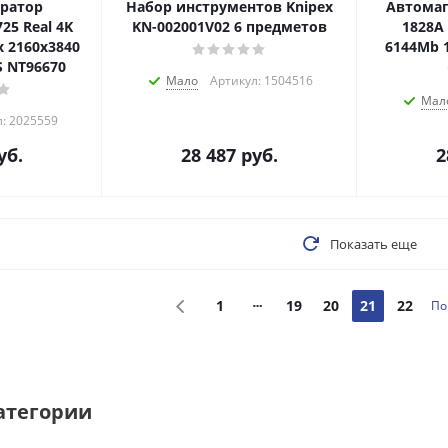
тратор
Набор инструментов Knipex
Автомаг
25 Real 4K
KN-002001V02 6 предметов
1828A 
 2160x3840
6144Mb 1
S NT96670
Мало
Артикул: 1504516
Мал
л: 2025559
уб.
28 487
руб.
2
Показать еще
1
19
20
21
22
По
атегории