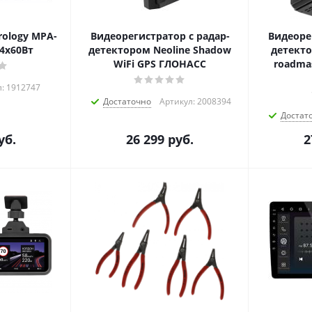
ology MPA-
Видеорегистратор с радар-
Видеоре
 4x60Вт
детектором Neoline Shadow
детекто
WiFi GPS ГЛОНАСС
roadma
л: 1912747
Достаточно
Артикул: 2008394
Достат
уб.
26 299
руб.
2