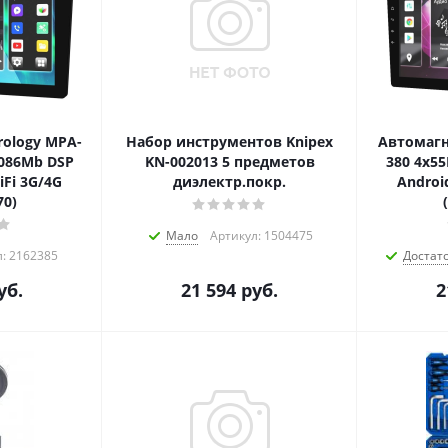
ology MPA-
Набор инструментов Knipex
Автомагн
4086Mb DSP
KN-002013 5 предметов
380 4x55
iFi 3G/4G
диэлектр.покр.
Androi
0)
Мало
Артикул: 1504475
л: 2162385
Достат
уб.
21 594
руб.
2