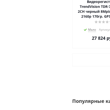
Видеорегис
TrendVision TDR-7
2CH черный 8Mpix
2160p 170гр. GP
Мало
Артику
27 824
р
Популярные к