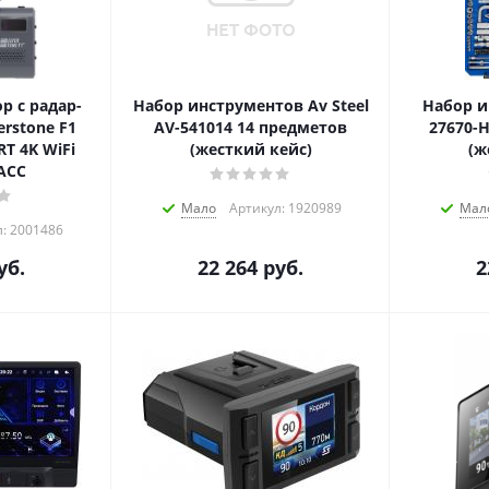
р с радар-
Набор инструментов Av Steel
Набор и
erstone F1
AV-541014 14 предметов
27670-
T 4K WiFi
(жесткий кейс)
(ж
АСС
Мало
Артикул: 1920989
Мал
л: 2001486
уб.
22 264
руб.
2