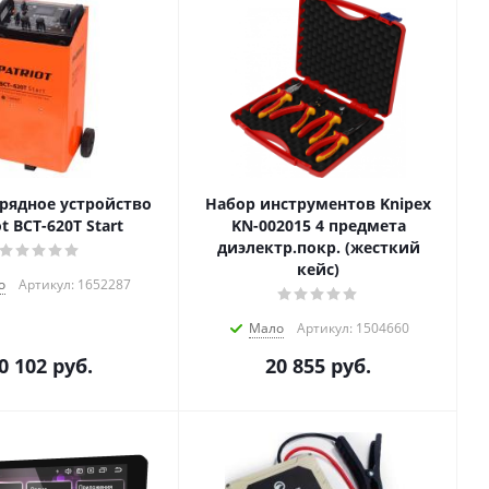
рядное устройство
Набор инструментов Knipex
ot BCT-620T Start
KN-002015 4 предмета
диэлектр.покр. (жесткий
кейс)
о
Артикул: 1652287
Мало
Артикул: 1504660
0 102
руб.
20 855
руб.