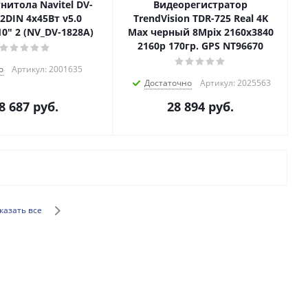
нитола Navitel DV-
Видеорегистратор
2DIN 4x45Вт v5.0
TrendVision TDR-725 Real 4K
0" 2 (NV_DV-1828A)
Max черный 8Mpix 2160x3840
2160p 170гр. GPS NT96670
о
Артикул: 2001635
Достаточно
Артикул: 2025563
8 687
руб.
28 894
руб.
казать все