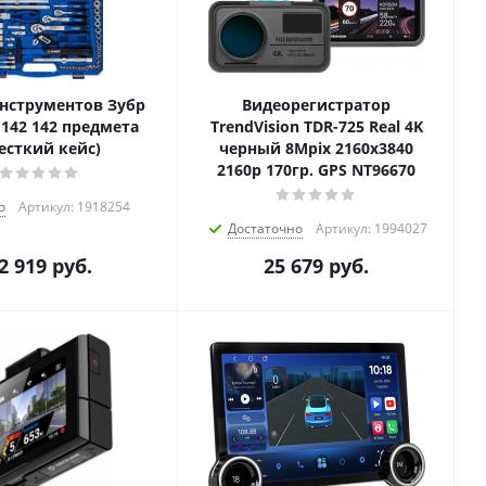
нструментов Зубр
Видеорегистратор
H142 142 предмета
TrendVision TDR-725 Real 4K
есткий кейс)
черный 8Mpix 2160x3840
2160p 170гр. GPS NT96670
о
Артикул: 1918254
Достаточно
Артикул: 1994027
2 919
руб.
25 679
руб.