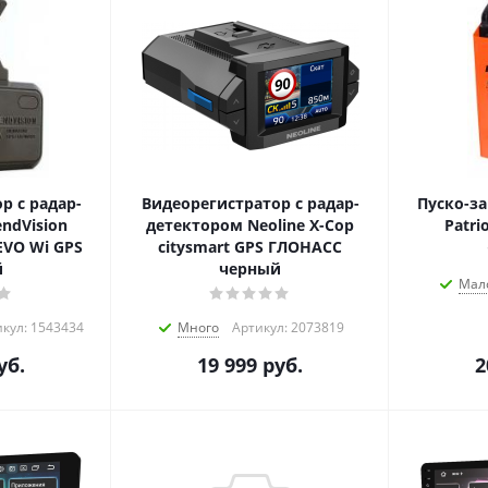
р с радар-
Видеорегистратор с радар-
Пуско-за
ndVision
детектором Neoline X-Cop
Patri
 EVO Wi GPS
citysmart GPS ГЛОНАСС
й
черный
Мал
кул: 1543434
Много
Артикул: 2073819
уб.
19 999
руб.
2