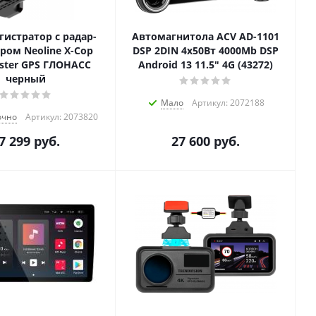
гистратор с радар-
Автомагнитола ACV AD-1101
ром Neoline X-Cop
DSP 2DIN 4x50Вт 4000Mb DSP
ster GPS ГЛОНАСС
Android 13 11.5" 4G (43272)
черный
Мало
Артикул: 2072188
очно
Артикул: 2073820
7 299
руб.
27 600
руб.