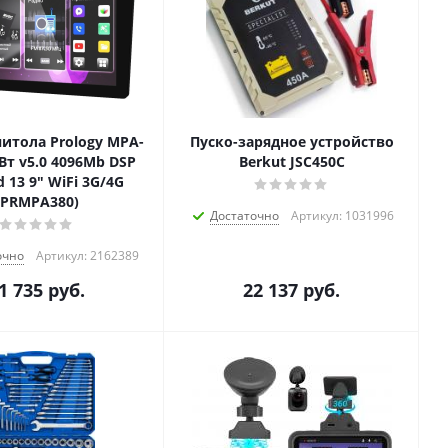
итола Prology MPA-
Пуско-зарядное устройство
Вт v5.0 4096Mb DSP
Berkut JSC450С
d 13 9" WiFi 3G/4G
(PRMPA380)
Достаточно
Артикул: 1031996
очно
Артикул: 2162389
1 735
руб.
22 137
руб.