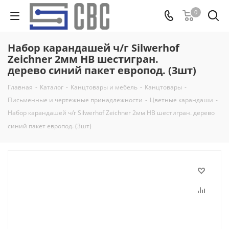
0
Набор карандашей ч/г Silwerhof
Zeichner 2мм HB шестигран.
дерево синий пакет европод. (3шт)
Главная
-
Каталог
-
Канцтовары и мебель
-
Канцтовары
-
Письменные и чертежные принадлежности
-
Цветные карандаши
-
Набор карандашей ч/г Silwerhof Zeichner 2мм HB шестигран. дерево
синий пакет европод. (3шт)