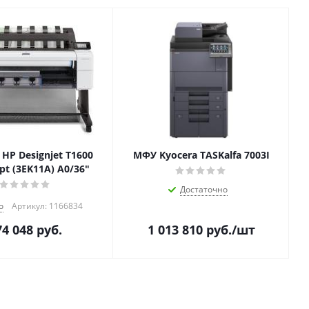
HP Designjet T1600
МФУ Kyocera TASKalfa 7003I
ipt (3EK11A) A0/36"
Достаточно
о
Артикул: 1166834
74 048
руб.
1 013 810
руб.
/шт