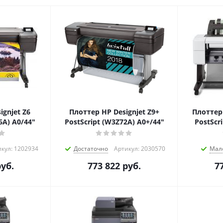
ignjet Z6
Плоттер HP Designjet Z9+
Плоттер 
6A) A0/44"
PostScript (W3Z72A) A0+/44"
PostScr
кул: 1202934
Достаточно
Артикул: 2030570
Мал
уб.
773 822
руб.
7