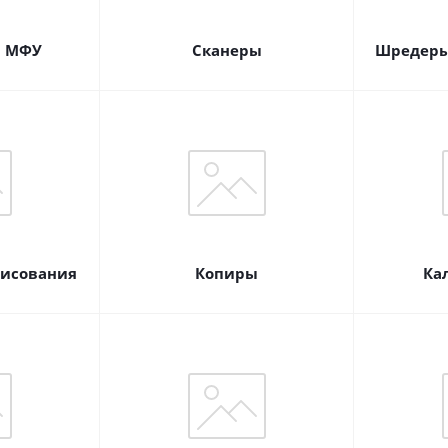
и МФУ
Сканеры
Шредеры
рисования
Копиры
Ка