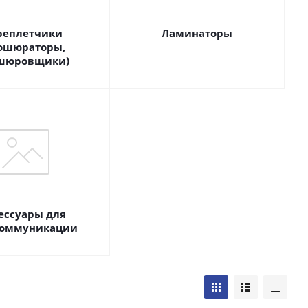
реплетчики
Ламинаторы
ошюраторы,
шюровщики)
ессуары для
коммуникации