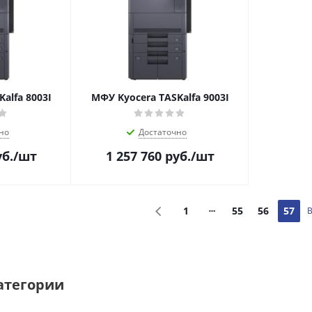
alfa 8003I
МФУ Kyocera TASKalfa 9003I
но
Достаточно
б.
/шт
1 257 760
руб.
/шт
1
55
56
57
В
атегории